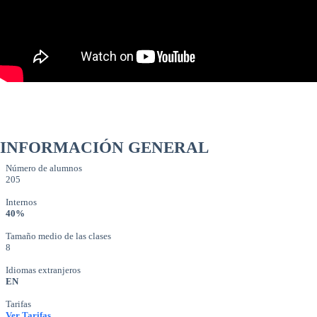
INFORMACIÓN GENERAL
Número de alumnos
205
Internos
40%
Tamaño medio de las clases
8
Idiomas extranjeros
EN
Tarifas
Ver Tarifas