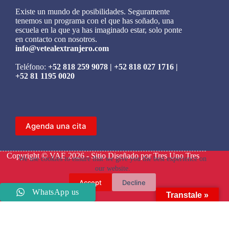
Existe un mundo de posibilidades. Seguramente
tenemos un programa con el que has soñado, una
escuela en la que ya has imaginado estar, solo ponte
en contacto con nosotros.
info@vetealextranjero.com
Teléfono:
+52 818 259 9078
|
+52 818 027 1716
|
+52 81 1195 0020
Agenda una cita
Copyright © VAE 2026 - Sitio Diseñado por
Tres Uno Tres
We use cookies to ensure that we give you the best experience on
our website.
Accept
Decline
WhatsApp us
Transtale »