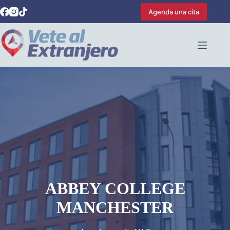
Saltar
Agenda una cita
al
contenido
ABBEY COLLEGE
MANCHESTER