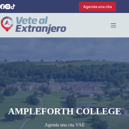
Saltar
Agenda una cita
al
contenido
AMPLEFORTH COLLEGE
Agenda una cita VAE