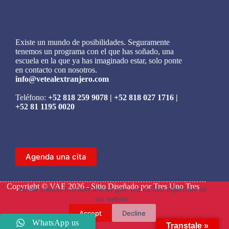
Existe un mundo de posibilidades. Seguramente
tenemos un programa con el que has soñado, una
escuela en la que ya has imaginado estar, solo ponte
en contacto con nosotros.
info@vetealextranjero.com
Teléfono:
+52 818 259 9078
|
+52 818 027 1716
|
+52 81 1195 0020
Agenda una cita
Copyright © VAE 2026 - Sitio Diseñado por
Tres Uno Tres
We use cookies to ensure that we give you the best experience on
our website.
Accept
Decline
WhatsApp us
Transtale »