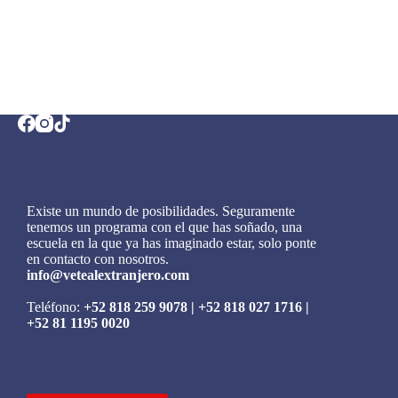
Existe un mundo de posibilidades. Seguramente
tenemos un programa con el que has soñado, una
escuela en la que ya has imaginado estar, solo ponte
en contacto con nosotros.
info@vetealextranjero.com
Teléfono:
+52 818 259 9078
|
+52 818 027 1716
|
+52 81 1195 0020