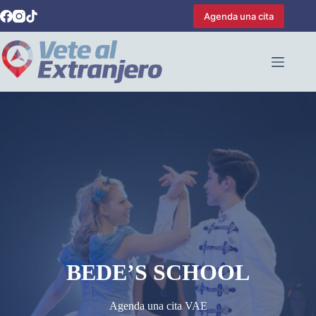
Saltar
Agenda una cita
al
contenido
BEDE’S SCHOOL
Agenda una cita VAE