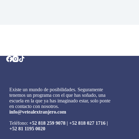
Existe un mundo de posibilidades. Seguramente
tenemos un programa con el que has soñado, una
escuela en la que ya has imaginado estar, solo ponte
en contacto con nosotros.
info@vetealextranjero.com
Teléfono:
+52 818 259 9078
|
+52 818 027 1716
|
+52 81 1195 0020