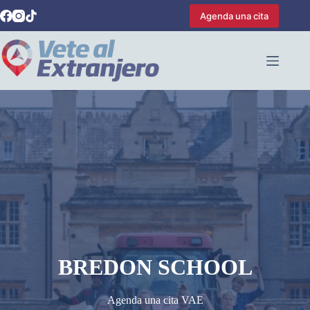
Saltar
Agenda una cita
al
contenido
BREDON SCHOOL
Agenda una cita VAE