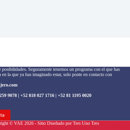
 posibilidades. Seguramente tenemos un programa con el que has
 en la que ya has imaginado estar, solo ponte en contacto con
njero.com
259 9078
|
+52 818 027 1716
|
+52 81 1195 0020
ita
ight © VAE 2026 - Sitio Diseñado por
Tres Uno Tres