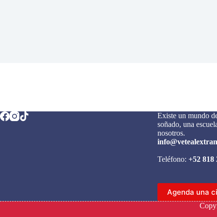
Existe un mundo de
soñado, una escuela
nosotros.
info@vetealextra
Teléfono:
+52 818 
Agenda una c
Copyr