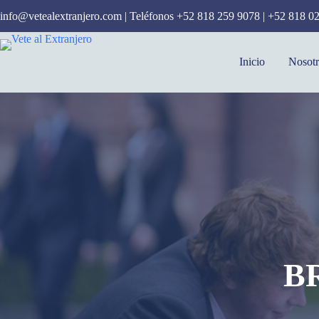
Saltar
info@vetealextranjero.com
| Teléfonos
+52 818 259 9078
|
+52 818 0
al
contenido
Inicio
Nosotr
B