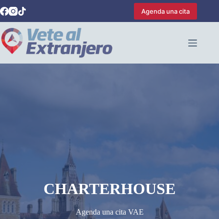
Saltar
Agenda una cita
al
contenido
CHARTERHOUSE
Agenda una cita VAE