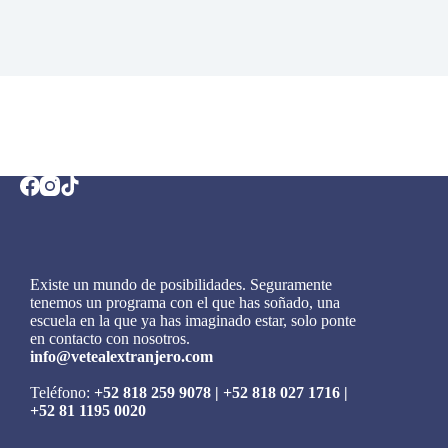
Existe un mundo de posibilidades. Seguramente
tenemos un programa con el que has soñado, una
escuela en la que ya has imaginado estar, solo ponte
en contacto con nosotros.
info@vetealextranjero.com
Teléfono:
+52 818 259 9078
|
+52 818 027 1716
|
+52 81 1195 0020