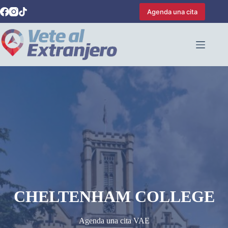
Saltar
Agenda una cita
al
contenido
CHELTENHAM COLLEGE
Agenda una cita VAE