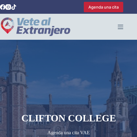
Saltar
Agenda una cita
al
contenido
CLIFTON COLLEGE
Agenda una cita VAE