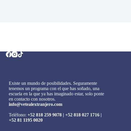
Existe un mundo de posibilidades. Seguramente
tenemos un programa con el que has soñado, una
escuela en la que ya has imaginado estar, solo ponte
en contacto con nosotros.
info@vetealextranjero.com
Teléfono:
+52 818 259 9078
|
+52 818 027 1716
|
+52 81 1195 0020