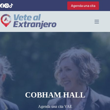
Saltar
Agenda una cita
al
contenido
COBHAM HALL
Agenda una cita VAE