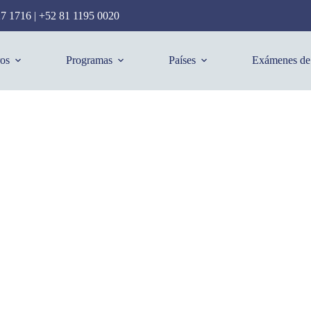
27 1716
|
+52 81 1195 0020
os
Programas
Países
Exámenes de 