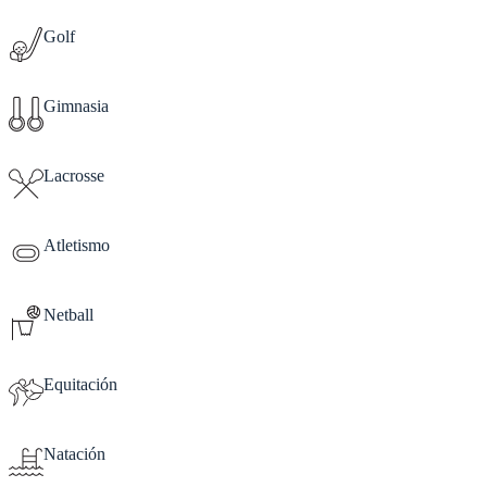
Golf
Gimnasia
Lacrosse
Atletismo
Netball
Equitación
Natación