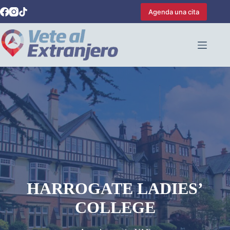
Saltar
Agenda una cita
al
contenido
HARROGATE LADIES’
COLLEGE