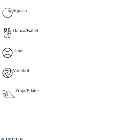
Squash
Danza/Ballet
Tenis
Voleibol
Yoga/Pilates