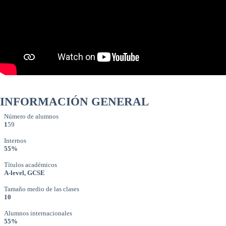
INFORMACIÓN GENERAL
Número de alumnos
1
59
Internos
55%
Títulos académicos
A-level, GCSE
Tamaño medio de las clases
10
Alumnos internacionales
55%