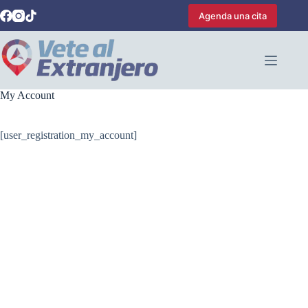
Saltar
Agenda una cita
al
contenido
My Account
[user_registration_my_account]