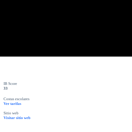
IB Score
33
Costas escolares
Ver tarifas
Sitio web
Visitar sitio web