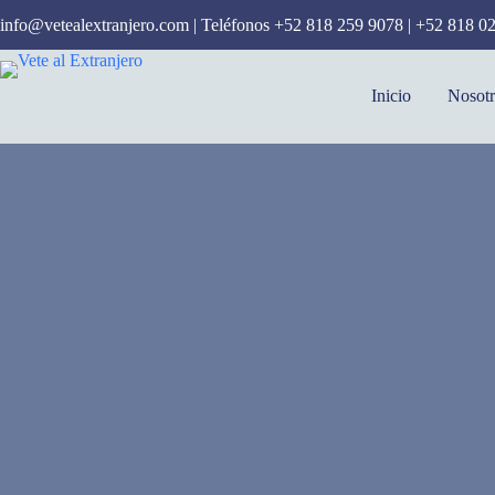
Saltar
info@vetealextranjero.com
| Teléfonos
+52 818 259 9078
|
+52 818 0
al
contenido
Inicio
Nosotr