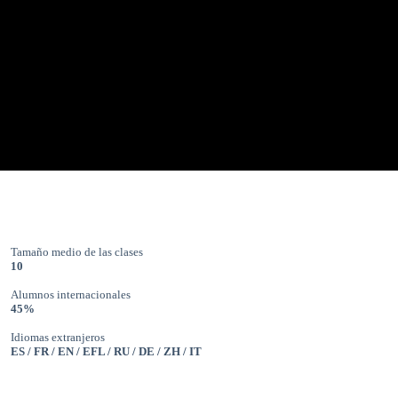
Tamaño medio de las clases
10
Alumnos internacionales
45%
Idiomas extranjeros
ES / FR / EN / EFL / RU / DE / ZH / IT