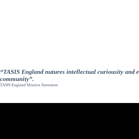
“TASIS England nutures intellectual curiousity and 
community”.
TASIS England Mission Statement