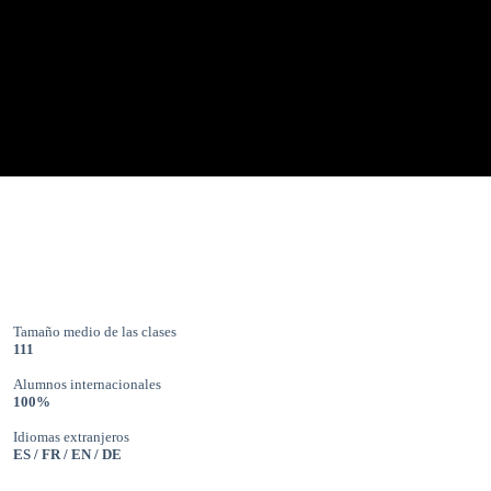
Tamaño medio de las clases
111
Alumnos internacionales
100%
Idiomas extranjeros
ES / FR / EN / DE