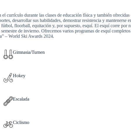
el currículo durante las clases de educación física y también ofrecida
rtes, desarrollar sus habilidades, demostrar resistencia y mantenerse e
 fútbol, ​​floorball, equitación y, por supuesto, esquí. El esquí corre po
 semestre de invierno. Ofrecemos varios programas de esquí completos q
uiza” – World Ski Awards 2024.
Gimnasia/Turnen
Hokey
Escalada
Ciclismo