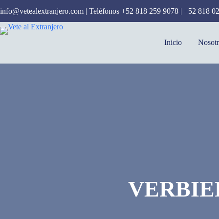
Saltar
info@vetealextranjero.com
| Teléfonos
+52 818 259 9078
|
+52 818 0
al
contenido
Inicio
Nosotr
VERBIE