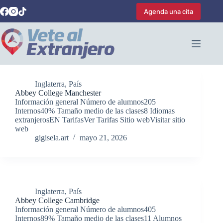
Saltar
Agenda una cita
al
contenido
Inglaterra
,
País
Abbey College Manchester
Información general Número de alumnos205
Internos40% Tamaño medio de las clases8 Idiomas
extranjerosEN TarifasVer Tarifas Sitio webVisitar sitio
web
gigisela.art
mayo 21, 2026
Inglaterra
,
País
Abbey College Cambridge
Información general Número de alumnos405
Internos89% Tamaño medio de las clases11 Alumnos