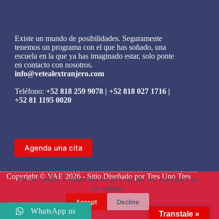
Existe un mundo de posibilidades. Seguramente
tenemos un programa con el que has soñado, una
escuela en la que ya has imaginado estar, solo ponte
en contacto con nosotros.
info@vetealextranjero.com
Teléfono:
+52 818 259 9078
|
+52 818 027 1716
|
+52 81 1195 0020
Agenda una cita
Copyright © VAE 2026 - Sitio Diseñado por
Tres Uno Tres
We use cookies to ensure that we give you the best experience on
our website.
Accept
Decline
WhatsApp us
Transtale »